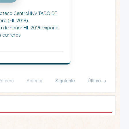
lioteca Central INVITADO DE
ro (FIL 2019).
da de honor FIL 2019, expone
s carreras
rimero
Anterior
Siguiente
Último →