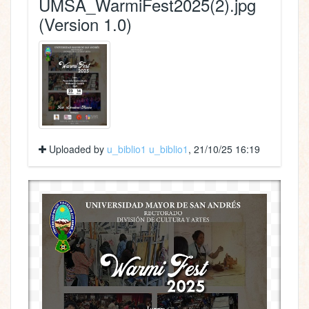
UMSA_WarmiFest2025(2).jpg
(Version 1.0)
Uploaded by
u_biblio1 u_biblio1
, 21/10/25 16:19