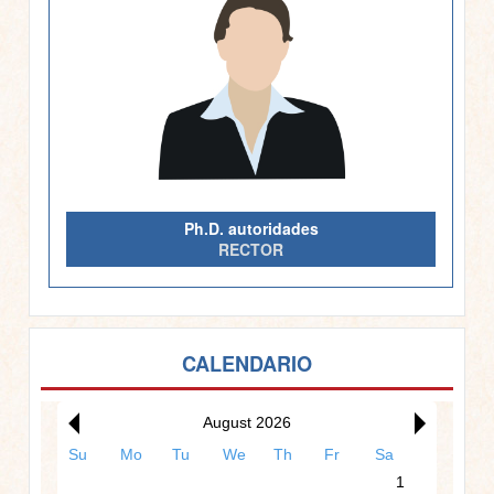
Ph.D. autoridades
RECTOR
00:00
CALENDARIO
01:00
August 2026
Su
Mo
Tu
We
Th
Fr
Sa
02:00
1