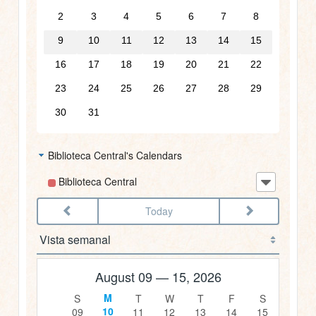
03:00
2
3
4
5
6
7
8
9
10
11
12
13
14
15
04:00
16
17
18
19
20
21
22
05:00
23
24
25
26
27
28
29
30
31
06:00
Biblioteca Central's Calendars
07:00
Biblioteca Central
08:00
Today
09:00
10:00
August 09 — 15, 2026
11:00
10
09
11
12
13
14
15