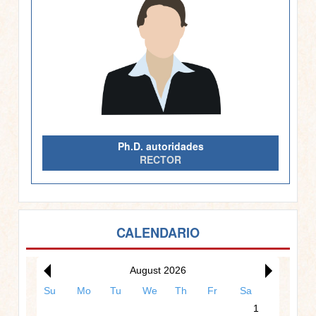
Ph.D. autoridades
RECTOR
00:00
CALENDARIO
01:00
August 2026
Su
Mo
Tu
We
Th
Fr
Sa
02:00
1