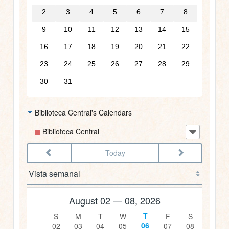
03:00
2
3
4
5
6
7
8
9
10
11
12
13
14
15
04:00
16
17
18
19
20
21
22
05:00
23
24
25
26
27
28
29
30
31
06:00
Biblioteca Central's Calendars
07:00
Biblioteca Central
08:00
Today
09:00
10:00
August 02 — 08, 2026
11:00
06
02
03
04
05
07
08