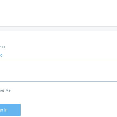
ess
er Me
gn In