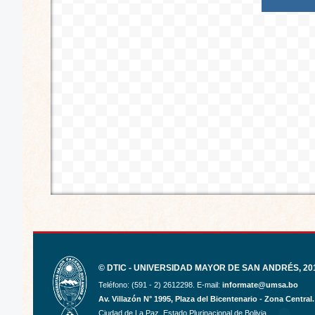
© DTIC - UNIVERSIDAD MAYOR DE SAN ANDRÉS, 201
Teléfono: (591 - 2) 2612298. E-mail:
informate@umsa.bo
Av. Villazón N° 1995, Plaza del Bicentenario - Zona Central.
Ciudad de La Paz. Estado Plurinacional de Bolivia