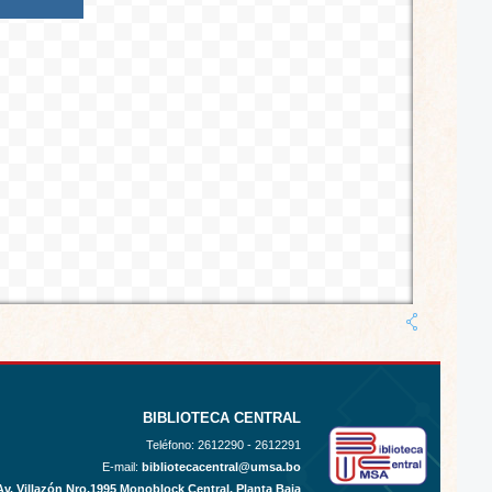
BIBLIOTECA CENTRAL
Teléfono:
2612290 - 2612291
E-mail:
bibliotecacentral@umsa.bo
Av. Villazón Nro.1995 Monoblock Central, Planta Baja