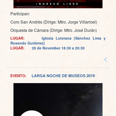
Participan:
Coro San Andrés (Dirige: Mtro. Jorge Villarroel)
Orquesta de Cámara (Dirige: Mtro. José Durán)
LUGAR:
Iglesia Luterana (Sánchez Lima y
Rosendo Gutiérrez)
LUGAR:
28 de November
18:30 a 20:30
LARGA NOCHE DE MUSEOS 2019
EVENTO: