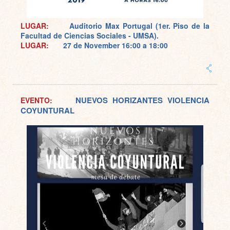
LUGAR:
Auditorio Max Portugal (1er. Piso de la
Facultad de Ciencias Sociales - UMSA).
LUGAR:
27 de November
16:00 a 18:00
NUEVOS HORIZANTES VIOLENCIA
EVENTO:
COYUNTURAL