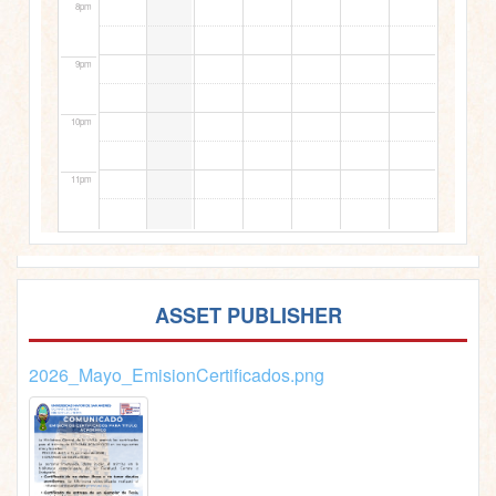
8pm
9pm
10pm
11pm
ASSET PUBLISHER
2026_Mayo_EmisionCertificados.png