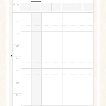
All Day
12pm
1pm
2pm
3pm
4pm
5pm
6pm
7pm