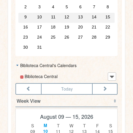
3am
2
3
4
5
6
7
8
9
10
11
12
13
14
15
4am
16
17
18
19
20
21
22
5am
23
24
25
26
27
28
29
30
31
6am
Biblioteca Central's Calendars
7am
Biblioteca Central
8am
Today
9am
10am
August 09 — 15, 2026
11am
10
09
11
12
13
14
15