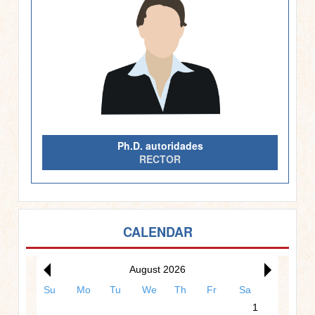
Ph.D. autoridades
RECTOR
12am
CALENDAR
1am
August 2026
Su
Mo
Tu
We
Th
Fr
Sa
2am
1