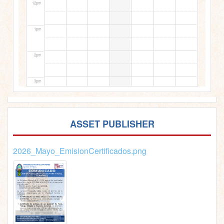
12pm
1pm
2pm
3pm
4pm
ASSET PUBLISHER
5pm
2026_Mayo_EmisionCertificados.png
6pm
7pm
8pm