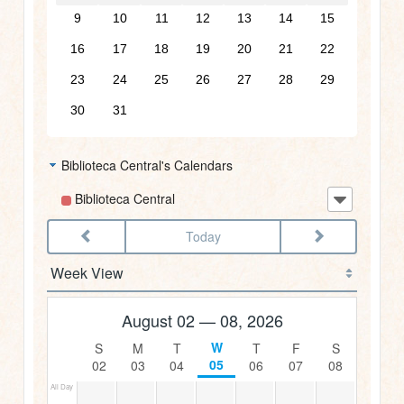
9
10
11
12
13
14
15
16
17
18
19
20
21
22
23
24
25
26
27
28
29
30
31
Biblioteca Central's Calendars
Biblioteca Central
Today
12am
1am
August 02 — 08, 2026
2am
05
02
03
04
06
07
08
All Day
3am