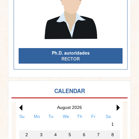
Ph.D. autoridades
RECTOR
CALENDAR
August 2026
Su
Mo
Tu
We
Th
Fr
Sa
1
2
3
4
5
6
7
8