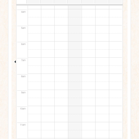
4am
5am
6am
7am
8am
9am
10am
11am