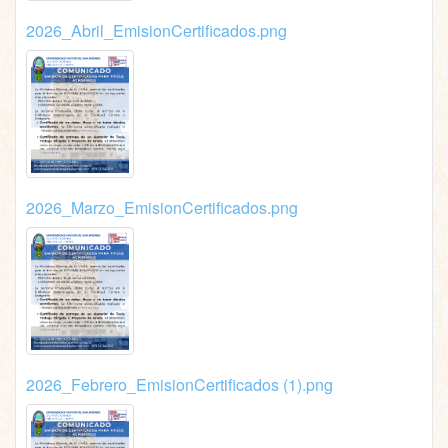
2026_Abril_EmisionCertificados.png
9pm
10pm
11pm
2026_Marzo_EmisionCertificados.png
2026_Febrero_EmisionCertificados (1).png