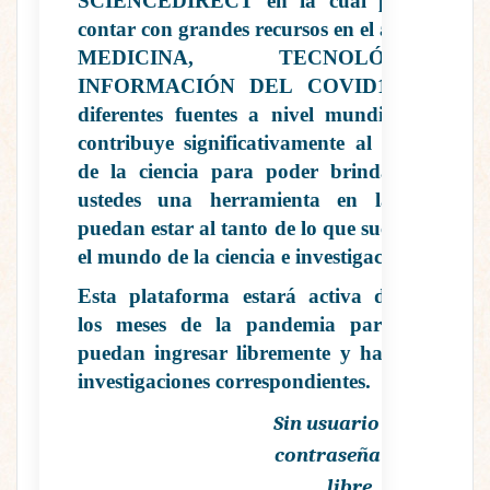
SCIENCEDIRECT
en la cual podrán
contar con grandes recursos en el área de
MEDICINA, TECNOLÓGICA,
INFORMACIÓN DEL
COVID19
con
diferentes fuentes a nivel mundial que
contribuye significativamente al estudio
de la ciencia para poder brindarles a
ustedes una herramienta en la cual
puedan estar al tanto de lo que sucede en
el mundo de la ciencia e investigación.
Esta plataforma estará activa durante
los meses de la pandemia para que
puedan ingresar libremente y hacer sus
investigaciones correspondientes.
Sin usuario y sin
contraseña esta
libre