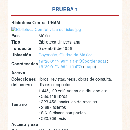
PRUEBA 1
Biblioteca Central UNAM
País
México
Tipo
Biblioteca Universitaria
Fundación
5 de abril de 1956
Ubicación
Coyoacán
,
Ciudad de México
19°20′01″N 99°11′14″O
Coordenadas
:
Coordenadas
19°20′01″N 99°11′14″O
(
mapa
)
Acervo
Colecciones
libros, revistas, tesis, obras de consulta,
del acervo
discos compactos
1'445,109 volúmenes distribuidos en:
• 589,418 libros
• 323,452 fascículos de revistas
Tamaño
• 2,687 folletos
• 8,616 discos compactos
• 520,936 tesis
Acceso y uso