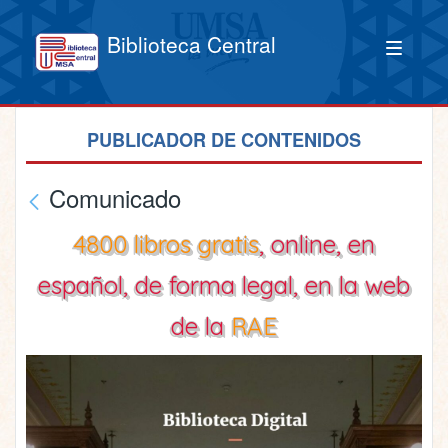
Biblioteca Central
PUBLICADOR DE CONTENIDOS
Comunicado
4800 libros gratis
, online, en
español, de forma legal, en la web
de la
RAE