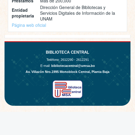
Préstamos
Más de 200,000
Dirección General de Bibliotecas y
Entidad
Servicios Digitales de Información de la
propietaria
UNAM
Página web oficial
BIBLIOTECA CENTRAL
Teléfono:
2612290 - 2612291
E-mail:
bibliotecacentral@umsa.bo
Av. Villazón Nro.1995 Monoblock Central, Planta Baja