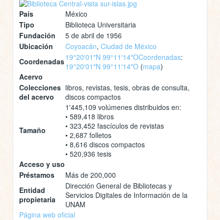
País
México
Tipo
Biblioteca Universitaria
Fundación
5 de abril de 1956
Ubicación
Coyoacán
,
Ciudad de México
19°20′01″N 99°11′14″O
Coordenadas
:
Coordenadas
19°20′01″N 99°11′14″O
(
mapa
)
Acervo
Colecciones
libros, revistas, tesis, obras de consulta,
del acervo
discos compactos
1'445,109 volúmenes distribuidos en:
• 589,418 libros
• 323,452 fascículos de revistas
Tamaño
• 2,687 folletos
• 8,616 discos compactos
• 520,936 tesis
Acceso y uso
Préstamos
Más de 200,000
Dirección General de Bibliotecas y
Entidad
Servicios Digitales de Información de la
propietaria
UNAM
Página web oficial