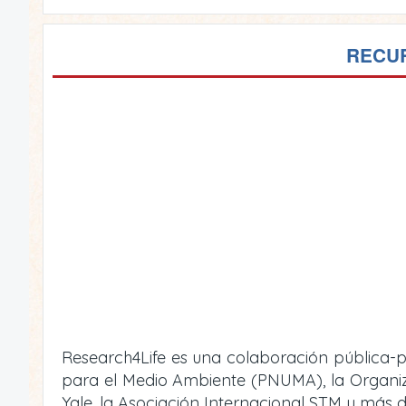
RECUR
Research4Life es una colaboración pública-p
para el Medio Ambiente (PNUMA), la Organizac
Yale, la Asociación Internacional STM y más d