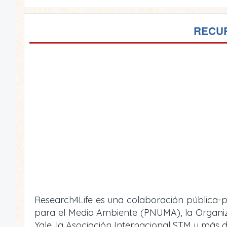
RECUR
Research4Life es una colaboración pública-p
para el Medio Ambiente (PNUMA), la Organizac
Yale, la Asociación Internacional STM y más d