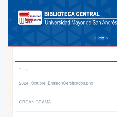
Inicio
Título
2024_Octubre_EmisionCertificados.png
ORGANIGRAMA