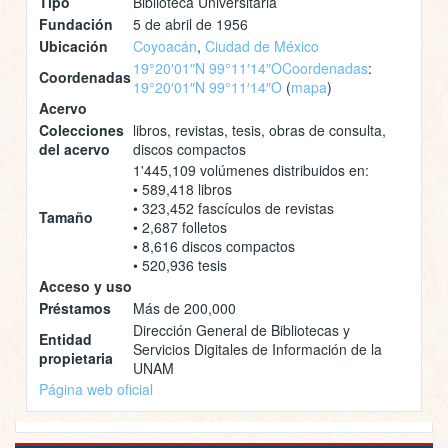
Tipo
Biblioteca Universitaria
Fundación
5 de abril de 1956
Ubicación
Coyoacán
,
Ciudad de México
19°20′01″N 99°11′14″O
Coordenadas
:
Coordenadas
19°20′01″N 99°11′14″O
(
mapa
)
Acervo
Colecciones
libros, revistas, tesis, obras de consulta,
del acervo
discos compactos
1'445,109 volúmenes distribuidos en:
• 589,418 libros
• 323,452 fascículos de revistas
Tamaño
• 2,687 folletos
• 8,616 discos compactos
• 520,936 tesis
Acceso y uso
Préstamos
Más de 200,000
Dirección General de Bibliotecas y
Entidad
Servicios Digitales de Información de la
propietaria
UNAM
Página web oficial