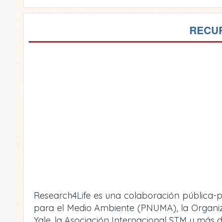
RECUR
Research4Life es una colaboración pública-p
para el Medio Ambiente (PNUMA), la Organizac
Yale, la Asociación Internacional STM y más d