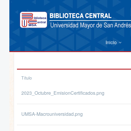
Inicio
Título
2023_Octubre_EmisionCertificados.png
UMSA-Macrouniversidad.png