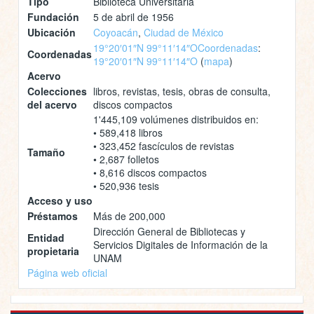
Tipo
Biblioteca Universitaria
Fundación
5 de abril de 1956
Ubicación
Coyoacán
,
Ciudad de México
19°20′01″N 99°11′14″O
Coordenadas
:
Coordenadas
19°20′01″N 99°11′14″O
(
mapa
)
Acervo
Colecciones
libros, revistas, tesis, obras de consulta,
del acervo
discos compactos
1'445,109 volúmenes distribuidos en:
• 589,418 libros
• 323,452 fascículos de revistas
Tamaño
• 2,687 folletos
• 8,616 discos compactos
• 520,936 tesis
Acceso y uso
Préstamos
Más de 200,000
Dirección General de Bibliotecas y
Entidad
Servicios Digitales de Información de la
propietaria
UNAM
Página web oficial