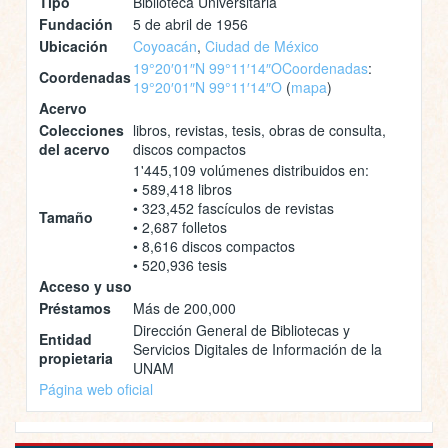
Tipo
Biblioteca Universitaria
Fundación
5 de abril de 1956
Ubicación
Coyoacán
,
Ciudad de México
19°20′01″N 99°11′14″O
Coordenadas
:
Coordenadas
19°20′01″N 99°11′14″O
(
mapa
)
Acervo
Colecciones
libros, revistas, tesis, obras de consulta,
del acervo
discos compactos
1'445,109 volúmenes distribuidos en:
• 589,418 libros
• 323,452 fascículos de revistas
Tamaño
• 2,687 folletos
• 8,616 discos compactos
• 520,936 tesis
Acceso y uso
Préstamos
Más de 200,000
Dirección General de Bibliotecas y
Entidad
Servicios Digitales de Información de la
propietaria
UNAM
Página web oficial