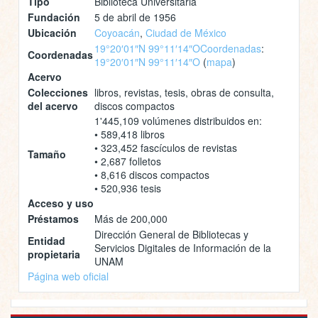
Tipo
Biblioteca Universitaria
Fundación
5 de abril de 1956
Ubicación
Coyoacán
,
Ciudad de México
19°20′01″N 99°11′14″O
Coordenadas
:
Coordenadas
19°20′01″N 99°11′14″O
(
mapa
)
Acervo
Colecciones
libros, revistas, tesis, obras de consulta,
del acervo
discos compactos
1'445,109 volúmenes distribuidos en:
• 589,418 libros
• 323,452 fascículos de revistas
Tamaño
• 2,687 folletos
• 8,616 discos compactos
• 520,936 tesis
Acceso y uso
Préstamos
Más de 200,000
Dirección General de Bibliotecas y
Entidad
Servicios Digitales de Información de la
propietaria
UNAM
Página web oficial