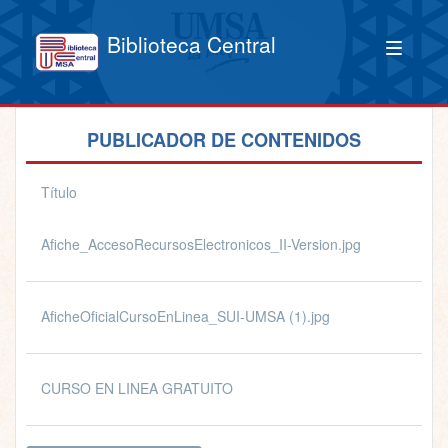
Biblioteca Central
PUBLICADOR DE CONTENIDOS
Título
Afiche_AccesoRecursosElectronicos_II-Version.jpg
AficheOficialCursoEnLinea_SUI-UMSA (1).jpg
CURSO EN LINEA GRATUITO