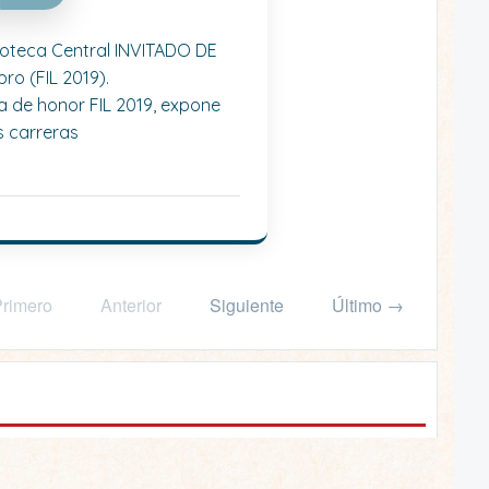
lioteca Central INVITADO DE
ro (FIL 2019).
da de honor FIL 2019, expone
s carreras
rimero
Anterior
Siguiente
Último →